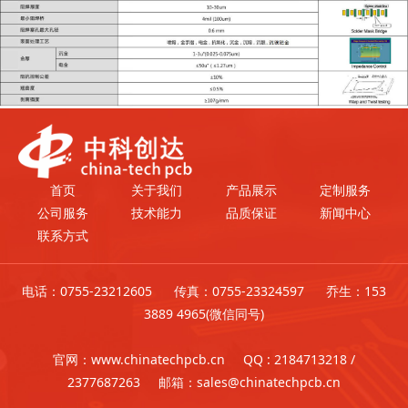
首页
关于我们
产品展示
定制服务
公司服务
技术能力
品质保证
新闻中心
联系方式
电话：0755-23212605 传真：0755-23324597 乔生：153
3889 4965(微信同号)
官网：www.chinatechpcb.cn QQ : 2184713218 /
2377687263 邮箱：sales@chinatechpcb.cn