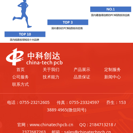
首页
关于我们
产品展示
定制服务
公司服务
技术能力
品质保证
新闻中心
联系方式
电话：0755-23212605 传真：0755-23324597 乔生：153
3889 4965(微信同号)
官网：www.chinatechpcb.cn QQ : 2184713218 /
2377687263 邮箱：sales@chinatechpcb.cn