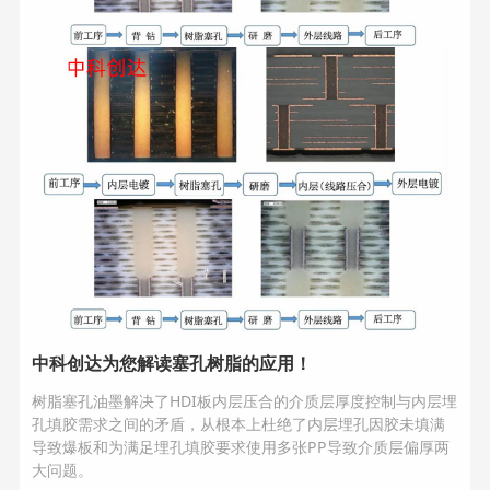
中科创达为您解读塞孔树脂的应用！
树脂塞孔油墨解决了HDI板内层压合的介质层厚度控制与内层埋
孔填胶需求之间的矛盾，从根本上杜绝了内层埋孔因胶未填满
导致爆板和为满足埋孔填胶要求使用多张PP导致介质层偏厚两
大问题。